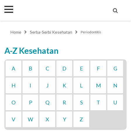
Home
Serba-Serbi Kesehatan
Periodontitis
A-Z Kesehatan
A
B
C
D
E
F
G
H
I
J
K
L
M
N
O
P
Q
R
S
T
U
V
W
X
Y
Z